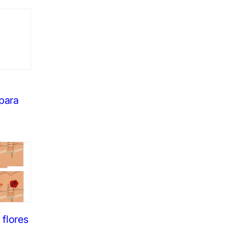
para
 flores