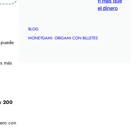
n más que
el dinero
BLOG
MONEYGAMI: ORIGAMI CON BILLETES
e puede
es más
y 200
nero con