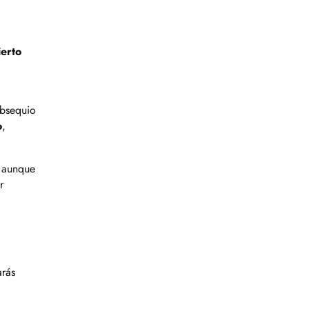
ierto
a
obsequio
o
,
, aunque
r
arás