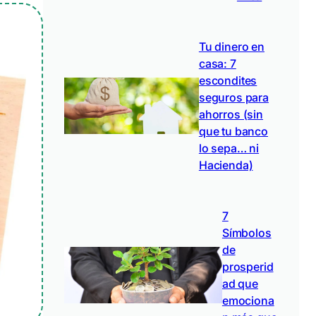
Tu dinero en
casa: 7
escondites
seguros para
ahorros (sin
que tu banco
lo sepa… ni
Hacienda)
7
Símbolos
de
prosperid
ad que
emociona