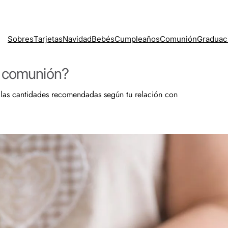
Sobres
Tarjetas
Navidad
Bebés
Cumpleaños
Comunión
Graduac
a comunión?
las cantidades recomendadas según tu relación con